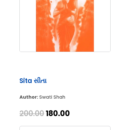
Sita સીતા
Author:
Swati Shah
Original
Current
200.00
180.00
price
price
was:
is: