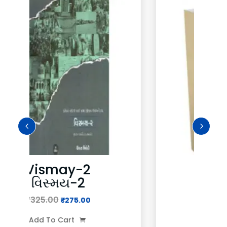
Vismay-1
વિસ્મય-1
₹
325.00
ent
Original
Current
₹
275.00
e
price
price
Add To Cart

was:
is: