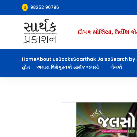
98252 90796

દીપક સોલિયા, ઉર્વીશ કો
Home
About us
Books
Saarthak Jalso
Search by 
હોમ
અમારા વિશે
પુસ્તકો
સાર્થક જલસો
લેખકો