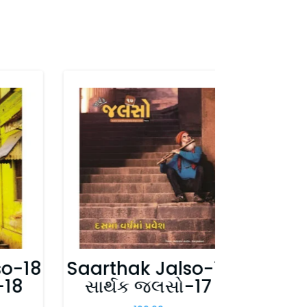
so-18
Saarthak Jalso-17
Saart
-18
સાર્થક જલસો-17
સાર