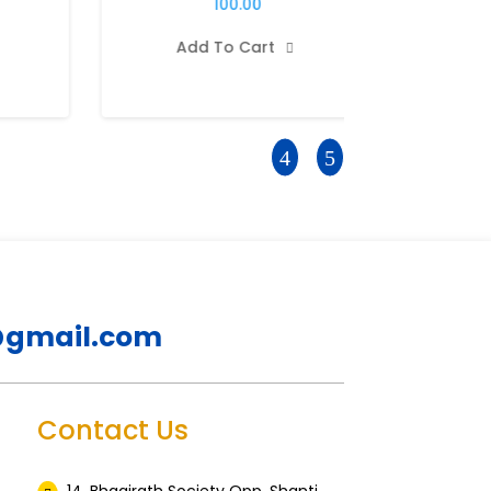
100.00
Add To Cart
A

@gmail.com
Contact Us