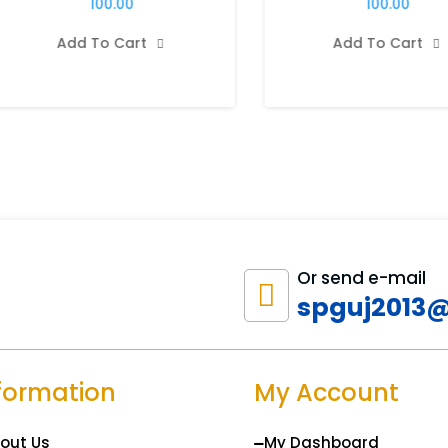
100.00
100.00
Add To Cart
Add To Cart


Or send e-mail

spguj2013
formation
My Account
out Us
My Dashboard
