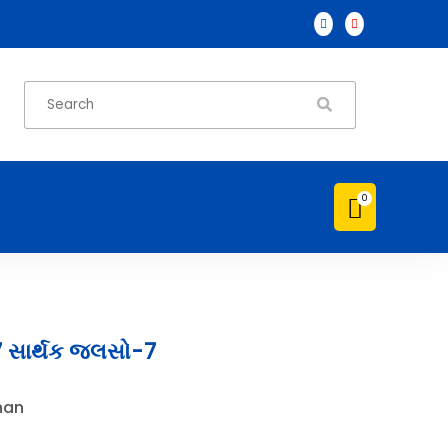



0

 સાર્થક જલસો-7
han