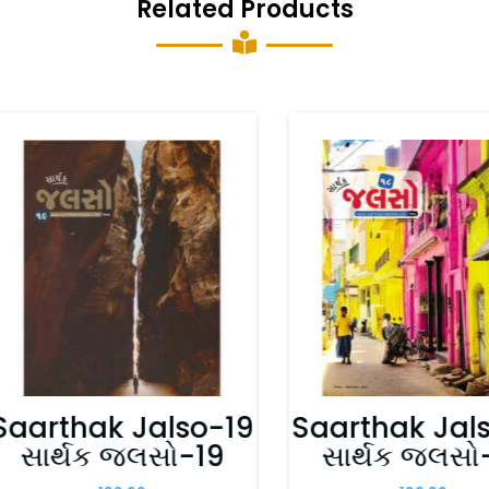
Related Products

Saarthak Jalso-19
Saarthak Jal
સાર્થક જલસો-19
સાર્થક જલસો