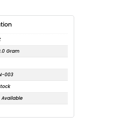
tion
t
0.0 Gram
N-003
Stock
 Available