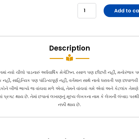
Saarthak
Add to ca
Jalso-
7
સાર્થક
જલસો-7
Description
quantity

ાં નવો ચીલો પાડનારું અર્ધવાર્ષિક મેગેઝિન. રસાળ પણ છીછરી નહીં, મનોરંજક પ
ક નહીં, સાહિત્યિક પણ પાંડિત્યપૂર્ણ નહીં, વર્તમાન સાથે નાતો ધરાવતી પણ છાપ
ને બીજે ભાગ્યે જ વાંચવા મળે એવાં, તેમને વાંચવાં ગમે એવાં અને કેટલાંક તેમણ
ં પ્રગટ થાય છે. તેમાં છપાતાં લખાણનું મૂલ્ય લેખકના નામ કે લેખની લંબાઇ પરથી 
નક્કી થાય છે.