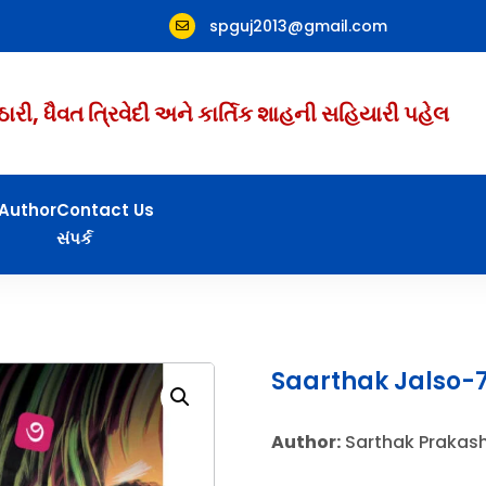
spguj2013@gmail.com

ઠારી, ધૈવત ત્રિવેદી અને કાર્તિક શાહની સહિયારી પહેલ
Author
Contact Us
સંપર્ક
Saarthak Jalso-7
Author:
Sarthak Prakas