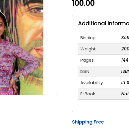
100.00
Additional informa
Binding
Sof
Weight
20
Pages
144
ISBN
ISB
Availability
In 
E-Book
Not
Shipping Free