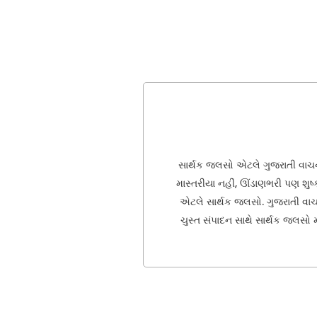
સાર્થક જલસો એટલે ગુજરાતી વાચનમ
માસ્તરીયા નહીં, ઊંડાણભરી પણ શુષ્
એટલે સાર્થક જલસો. ગુજરાતી વાચકો
ચુસ્ત સંપાદન સાથે સાર્થક જલસો મા