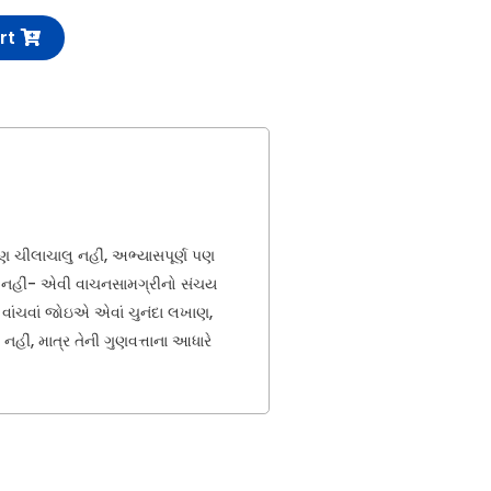
rt
ણ ચીલાચાલુ નહીં, અભ્યાસપૂર્ણ પણ
ાળવી નહીં- એવી વાચનસામગ્રીનો સંચય
ે વાંચવાં જોઇએ એવાં ચુનંદા લખાણ,
નહીં, માત્ર તેની ગુણવત્તાના આધારે