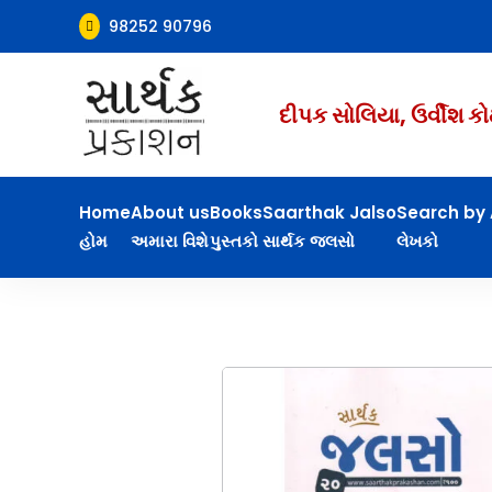
98252 90796

દીપક સોલિયા, ઉર્વીશ કો
Home
About us
Books
Saarthak Jalso
Search by 
હોમ
અમારા વિશે
પુસ્તકો
સાર્થક જલસો
લેખકો