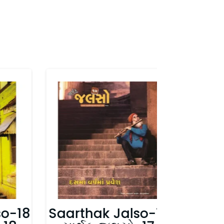
so-18
Saarthak Jalso-17
Saart