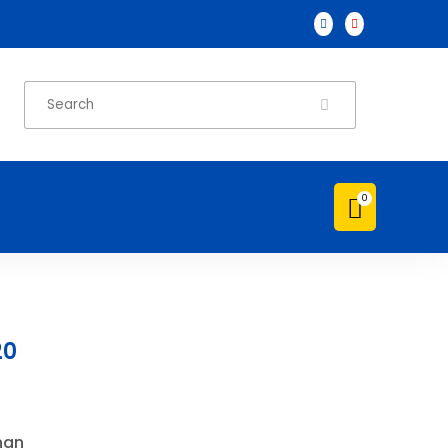



0

20
han