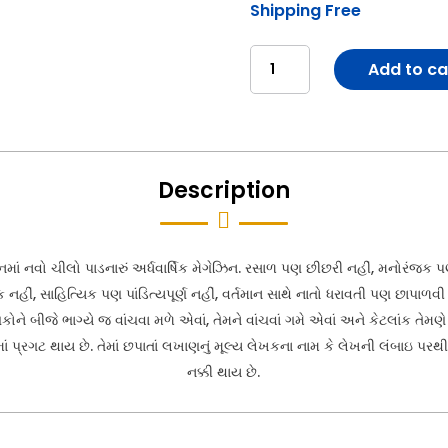
Shipping Free
Saarthak
Add to ca
Jalso-
20
સાર્થક
જલસો-20
Description
quantity

ાં નવો ચીલો પાડનારું અર્ધવાર્ષિક મેગેઝિન. રસાળ પણ છીછરી નહીં, મનોરંજક પ
ક નહીં, સાહિત્યિક પણ પાંડિત્યપૂર્ણ નહીં, વર્તમાન સાથે નાતો ધરાવતી પણ છાપ
ને બીજે ભાગ્યે જ વાંચવા મળે એવાં, તેમને વાંચવાં ગમે એવાં અને કેટલાંક તેમણ
ં પ્રગટ થાય છે. તેમાં છપાતાં લખાણનું મૂલ્ય લેખકના નામ કે લેખની લંબાઇ પરથી 
નક્કી થાય છે.