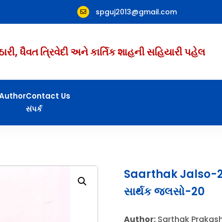
spguj2013@gmail.com

ઠારી, ધૈવત ત્રિવેદી અને કાર્તિક શાહની સહિયારી પહેલ
Author
Contact Us
સંપર્ક
Saarthak Jalso-
સાર્થક જલસો-20
Author:
Sarthak Prakas