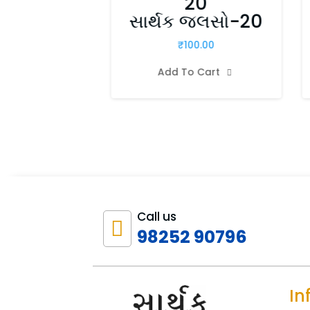
 જલસો-21
20
સાર્થક જલસો-20
00.00
₹
100.00
o Cart

Add To Cart

Call us

98252 90796
In