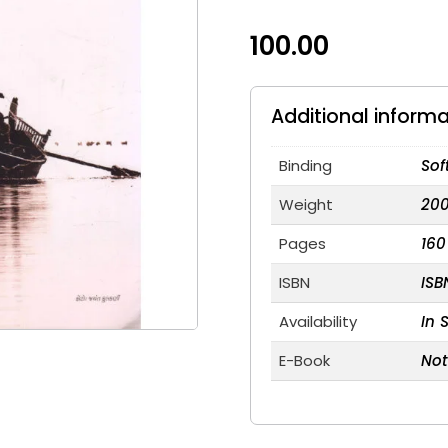
100.00
Additional informa
Binding
Sof
Weight
20
Pages
160
ISBN
ISB
Availability
In 
E-Book
Not