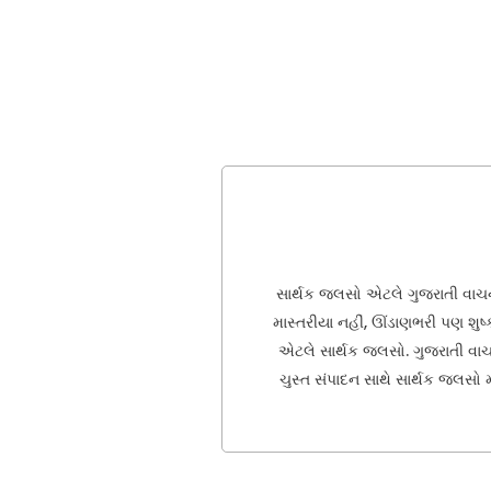
સાર્થક જલસો એટલે ગુજરાતી વાચનમ
માસ્તરીયા નહીં, ઊંડાણભરી પણ શુષ્
એટલે સાર્થક જલસો. ગુજરાતી વાચકો
ચુસ્ત સંપાદન સાથે સાર્થક જલસો મા