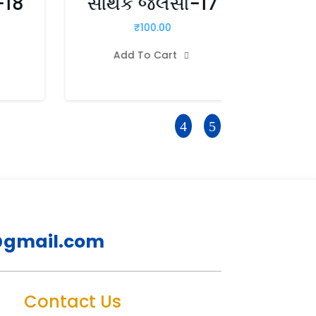
-18
સાર્થક જલસો-17
સાર
₹
100.00
Add To Cart
A

@gmail.com
Contact Us