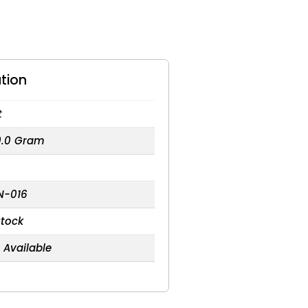
tion
t
0.0 Gram
N-016
Stock
 Available