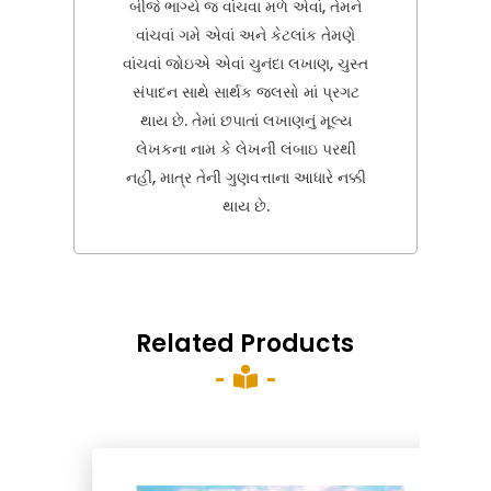
બીજે ભાગ્યે જ વાંચવા મળે એવાં, તેમને
વાંચવાં ગમે એવાં અને કેટલાંક તેમણે
વાંચવાં જોઇએ એવાં ચુનંદા લખાણ, ચુસ્ત
સંપાદન સાથે સાર્થક જલસો માં પ્રગટ
થાય છે. તેમાં છપાતાં લખાણનું મૂલ્ય
લેખકના નામ કે લેખની લંબાઇ પરથી
નહીં, માત્ર તેની ગુણવત્તાના આધારે નક્કી
થાય છે.
Related Products
