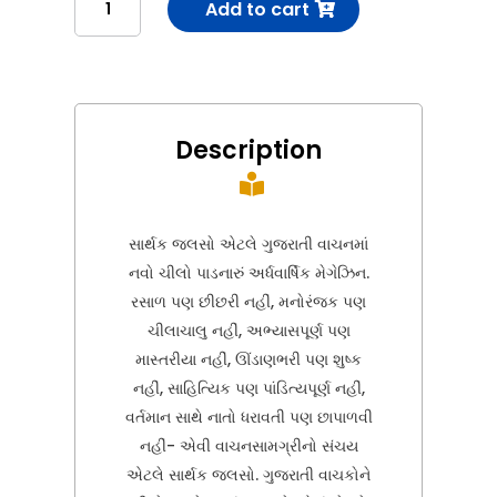
Add to cart
Jalso-
17
સાર્થક
જલસો-17
quantity
Description

સાર્થક જલસો એટલે ગુજરાતી વાચનમાં
નવો ચીલો પાડનારું અર્ધવાર્ષિક મેગેઝિન.
રસાળ પણ છીછરી નહીં, મનોરંજક પણ
ચીલાચાલુ નહીં, અભ્યાસપૂર્ણ પણ
માસ્તરીયા નહીં, ઊંડાણભરી પણ શુષ્ક
નહીં, સાહિત્યિક પણ પાંડિત્યપૂર્ણ નહીં,
વર્તમાન સાથે નાતો ધરાવતી પણ છાપાળવી
નહીં- એવી વાચનસામગ્રીનો સંચય
એટલે સાર્થક જલસો. ગુજરાતી વાચકોને