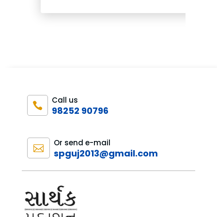
Call us

98252 90796
Or send e-mail

spguj2013@gmail.com