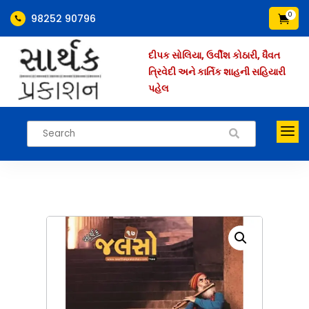
0
98252 90796


દીપક સોલિયા, ઉર્વીશ કોઠારી, ધૈવત
ત્રિવેદી અને કાર્તિક શાહની સહિયારી
પહેલ
a
